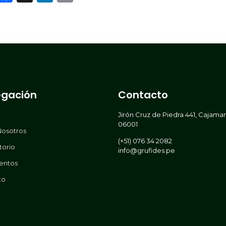
gación
Contacto
Jirón Cruz de Piedra 441, Cajama
06001
Nosotros
(+51) 076 34 2082
torio
info@grufides.pe
entos
to