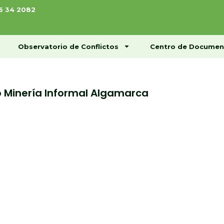
76 34 2082
ome
Conócenos
Observatorio de Conflictos
Observatorio de Conflictos
Centro de Documen
 Minería Informal Algamarca