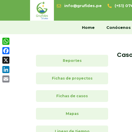
info@grufides.pe
(+51) 0
H
Home
Conócenos
WhatsApp
Caso
Facebook
Reportes
X
LinkedIn
Fichas de proyectos
Email
Fichas de casos
Mapas
Lineas de tiempo