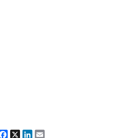
WhatsApp
Facebook
X
LinkedIn
Email