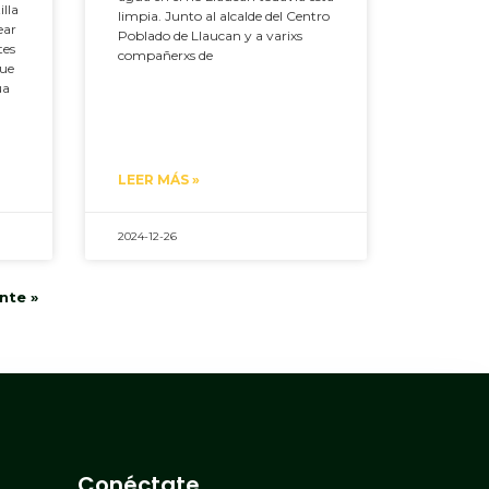
lla
limpia. Junto al alcalde del Centro
ear
Poblado de Llaucan y a varixs
tes
compañerxs de
que
ua
LEER MÁS »
2024-12-26
nte »
Conéctate