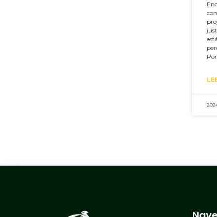
Enc
com
pro
jus
est
per
Por
LE
202
Nave