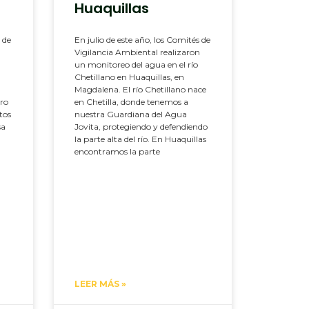
Huaquillas
 de
En julio de este año, los Comités de
n
Vigilancia Ambiental realizaron
un monitoreo del agua en el río
Chetillano en Huaquillas, en
Magdalena. El río Chetillano nace
tro
en Chetilla, donde tenemos a
tos
nuestra Guardiana del Agua
sa
Jovita, protegiendo y defendiendo
la parte alta del río. En Huaquillas
encontramos la parte
LEER MÁS »