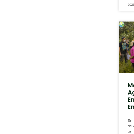
2025
M
A
E
E
En 
de 
un 