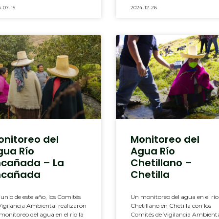
-07-15
2024-12-26
onitoreo del
Monitoreo del
gua Río
Agua Río
ncañada – La
Chetillano –
ncañada
Chetilla
junio de este año, los Comités
Un monitoreo del agua en el río
Vigilancia Ambiental realizaron
Chetillano en Chetilla con los
monitoreo del agua en el río la
Comités de Vigilancia Ambient