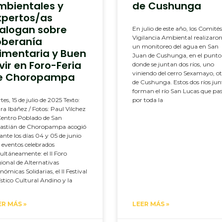
mbientales y
de Cushunga
xpertos/as
ialogan sobre
En julio de este año, los Comités
Vigilancia Ambiental realizaro
oberanía
un monitoreo del agua en San
limentaria y Buen
Juan de Cushunga, en el punto
vir en Foro-Feria
donde se juntan dos ríos, uno
viniendo del cerro Sexamayo, o
e Choropampa
de Cushunga. Estos dos ríos jun
forman el río San Lucas que pa
tes, 15 de julio de 2025 Texto:
por toda la
ra Ibáñez / Fotos: Paul Vilchez
Centro Poblado de San
astián de Choropampa acogió
ante los días 04 y 05 de junio
s eventos celebrados
ultáneamente: el II Foro
ional de Alternativas
nómicas Solidarias, el II Festival
ístico Cultural Andino y la
ER MÁS »
LEER MÁS »