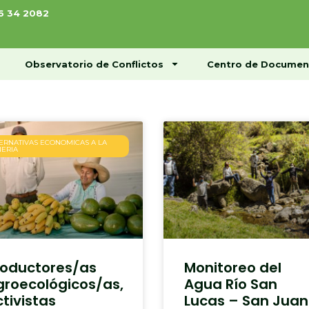
76 34 2082
ome
Conócenos
Observatorio de Conflictos
Observatorio de Conflictos
Centro de Documen
ERNATIVAS ECONOMICAS A LA
NERIA
roductores/as
Monitoreo del
groecológicos/as,
Agua Río San
tivistas
Lucas – San Juan