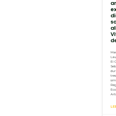
a
e
d
s
a
Vi
d
Mar
Lau
El 
Seb
dur
tre
sim
Reg
Eco
Art
LE