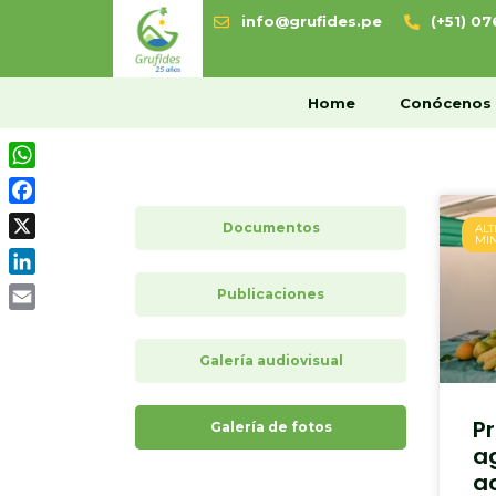
info@grufides.pe
(+51) 0
H
Home
Conócenos
WhatsApp
Facebook
Documentos
ALT
MI
X
LinkedIn
Publicaciones
Email
Galería audiovisual
P
Galería de fotos
a
ac