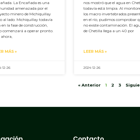
añada. La Encañada es una
nos mostró que el agua en Cheti
unidad amenazada por el
todavía está limpia. Al monitor
yecto minero de Michiquillay
los macro invertebrados presen
to al lado. Michiquillay todavía
en el río, pudimos comprobar 
á en la fase de construcción,
no existe contaminación. El ag
o comenzará a operar pronto.
de Chetilla llega a un 40 por
 ahora,
ER MÁS »
LEER MÁS »
4-12-26
2024-12-26
« Anterior
1
2
3
Siguie
gación
Contacto