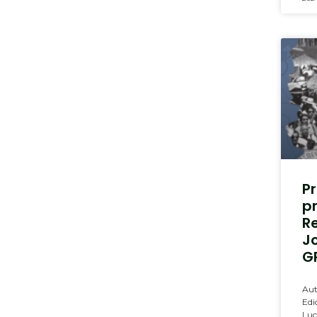
P
p
R
J
G
Aut
Edi
Luc