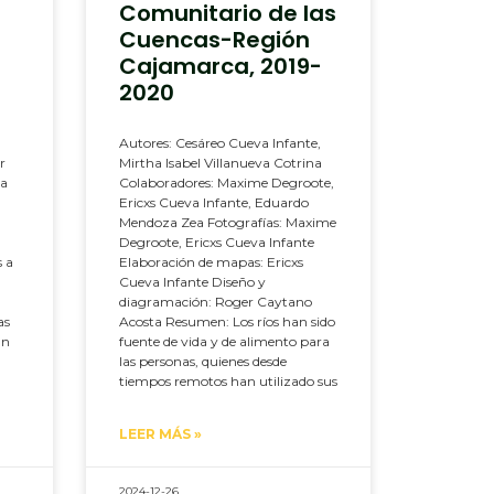
Comunitario de las
Cuencas-Región
Cajamarca, 2019-
2020
Autores: Cesáreo Cueva Infante,
r
Mirtha Isabel Villanueva Cotrina
la
Colaboradores: Maxime Degroote,
Ericxs Cueva Infante, Eduardo
Mendoza Zea Fotografías: Maxime
Degroote, Ericxs Cueva Infante
 a
Elaboración de mapas: Ericxs
Cueva Infante Diseño y
diagramación: Roger Caytano
as
Acosta Resumen: Los ríos han sido
an
fuente de vida y de alimento para
las personas, quienes desde
tiempos remotos han utilizado sus
LEER MÁS »
2024-12-26