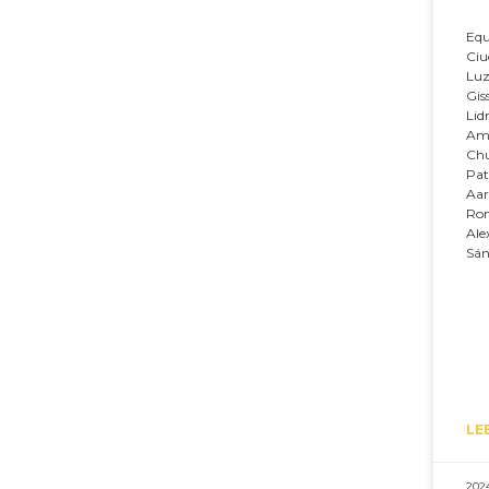
Equ
Ciu
Luz
Gis
Lid
Ama
Chu
Pat
Aar
Ron
Ale
Sán
LE
202