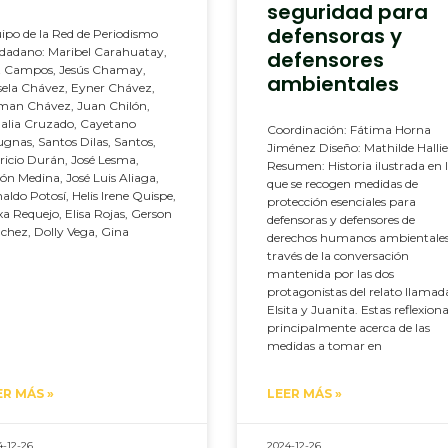
seguridad para
defensoras y
ipo de la Red de Periodismo
dadano: Maribel Carahuatay,
defensores
 Campos, Jesús Chamay,
ambientales
sela Chávez, Eyner Chávez,
man Chávez, Juan Chilón,
lia Cruzado, Cayetano
Coordinación: Fátima Horna
gnas, Santos Dilas, Santos,
Jiménez Diseño: Mathilde Hallie
ricio Durán, José Lesma,
Resumen: Historia ilustrada en 
ón Medina, José Luis Aliaga,
que se recogen medidas de
aldo Potosí, Helis Irene Quispe,
protección esenciales para
xa Requejo, Elisa Rojas, Gerson
defensoras y defensores de
chez, Dolly Vega, Gina
derechos humanos ambientales
través de la conversación
mantenida por las dos
protagonistas del relato llamad
Elsita y Juanita. Estas reflexion
principalmente acerca de las
medidas a tomar en
ER MÁS »
LEER MÁS »
4-12-26
2024-12-26