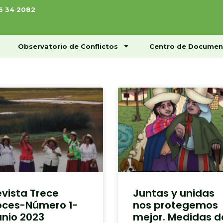
76 34 2082
ome
Conócenos
Observatorio de Conflictos
Observatorio de Conflictos
Centro de Documen
evista Trece
Juntas y unidas
oces-Número 1-
nos protegemos
unio 2023
mejor. Medidas d