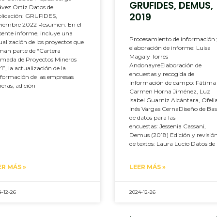
GRUFIDES, DEMUS,
vez Ortiz Datos de
2019
licación: GRUFIDES,
iembre 2022 Resumen: En el
sente informe, incluye una
Procesamiento de información
ualización de los proyectos que
elaboración de informe: Luisa
man parte de “Cartera
Magaly Torres
imada de Proyectos Mineros
AndonayreElaboración de
1”, la actualización de la
encuestas y recogida de
formación de las empresas
información de campo: Fátima 
eras, adición
Carmen Horna Jiménez, Luz
Isabel Guarniz Alcántara, Ofeli
Inés Vargas CernaDiseño de Ba
de datos para las
encuestas: Jessenia Cassani,
Demus (2018) Edición y revisió
de textos: Laura Lucio Datos de 
ER MÁS »
LEER MÁS »
4-12-26
2024-12-26