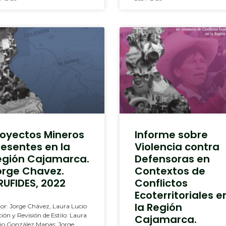
royectos Mineros
Informe sobre
resentes en la
Violencia contra
egión Cajamarca.
Defensoras en
orge Chavez.
Contextos de
RUFIDES, 2022
Conflictos
Ecoterritoriales e
la Región
or: Jorge Chávez, Laura Lucio
ción y Revisión de Estilo: Laura
Cajamarca.
io González Mapas: Jorge