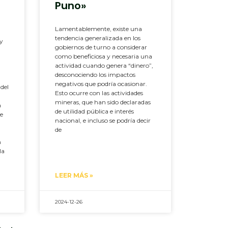
Puno»
Lamentablemente, existe una
tendencia generalizada en los
 y
gobiernos de turno a considerar
como beneficiosa y necesaria una
actividad cuando genera “dinero”,
desconociendo los impactos
negativos que podría ocasionar.
del
Esto ocurre con las actividades
mineras, que han sido declaradas
a
de utilidad pública e interés
se
nacional, e incluso se podría decir
de
n
la
LEER MÁS »
2024-12-26