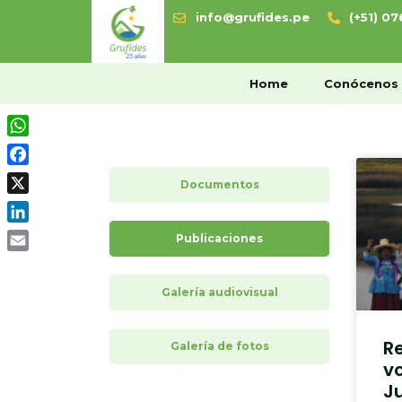
info@grufides.pe
(+51) 0
H
Home
Conócenos
WhatsApp
Facebook
Documentos
X
LinkedIn
Publicaciones
Email
Galería audiovisual
R
Galería de fotos
v
J