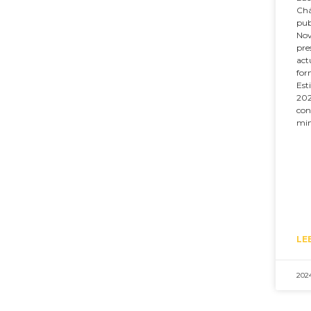
Chá
pub
Nov
pre
act
for
Est
202
con
min
LE
202