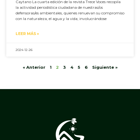
Caytano La cuarta edición de la revista Trece Voces recopila
la actividad periodística ciudadana de nuestras/os
defensoras/es ambientales, quienes renuevan su compromiso
con la naturaleza, el agua y la vida; involucrándose
LEER MÁS »
2024-12-26
« Anterior
1
2
3
4
5
6
Siguiente »