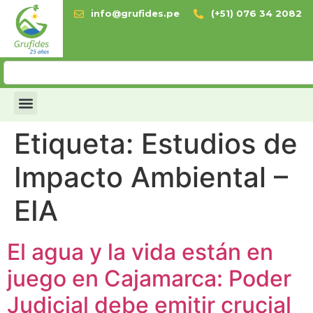
info@grufides.pe
(+51) 076 34 2082
Etiqueta:
Estudios de
Impacto Ambiental –
EIA
El agua y la vida están en
juego en Cajamarca: Poder
Judicial debe emitir crucial