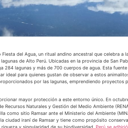
 Fiesta del Agua, un ritual andino ancestral que celebra 
lagunas de Alto Perú. Ubicadas en la provincia de San Pabl
ga 284 lagunas y más de 700 cuerpos de agua. Esta fuente 
gar ideal para quienes gustan de observar a estos animalit
 proporcionados por las lagunas, emprendiendo proyectos 
rcionar mayor protección a este entorno único. En octubre
 de Recursos Naturales y Gestión del Medio Ambiente (RENA
hilla como sitio Ramsar ante el Ministerio del Ambiente (MI
la ciudad iraní de Ramsar y tiene como propósito conserva
 riqueza y singularidad de su biodiversidad.
Perú se adhiri