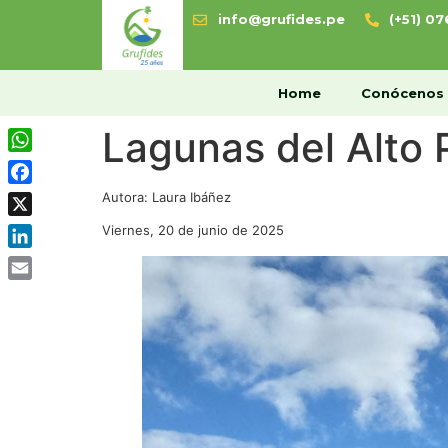
info@grufides.pe
(+51) 0
H
Home
Conócenos
Lagunas del Alto 
WhatsApp
Facebook
Autora: Laura Ibáñez
X
Viernes, 20 de junio de 2025
LinkedIn
Email