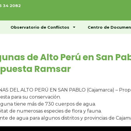
76 34 2082
ome
Conócenos
Observatorio de Conflictos
Observatorio de Conflictos
Centro de Documen
unas de Alto Perú en San Pa
opuesta Ramsar
AS DEL ALTO PERÚ EN SAN PABLO (Cajamarca) – Prop
sta para su conservación.
aguna tiene más de 730 cuerpos de agua.
itat de numerosas especies de flora y fauna.
nte de agua para algunos distritos y provincias de Cajam