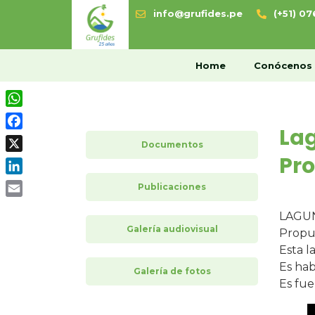
info@grufides.pe
(+51) 0
H
Home
Conócenos
WhatsApp
Lag
Facebook
Documentos
Pr
X
LinkedIn
Publicaciones
Email
LAGUN
Galería audiovisual
Propue
Esta l
Es hab
Galería de fotos
Es fue