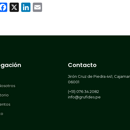
WhatsApp
Facebook
X
LinkedIn
Email
gación
Contacto
Jirón Cruz de Piedra 441, Cajama
06001
Nosotros
(+51) 076 34 2082
torio
info@grufides.pe
entos
to