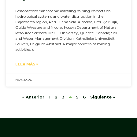
Lessons from Yanacocha: assessing mining impacts on
hydrological systems and water distribution in the
Cajamarca region, PeruDiana Vela-Almeida, Froukje Kuijk,
Guido Wyseure and Nicolas KosoyaDepartment of Natural
Resource Sciences, McGill University, Quebec, Canada; Soil
and Water Management Division, Katholieke Universiteit
Leuven, Belgium Abstract A major concern of mining
activities is
LEER MÁS »
2024-12-26
« Anterior
1
2
3
4
5
6
Siguiente »