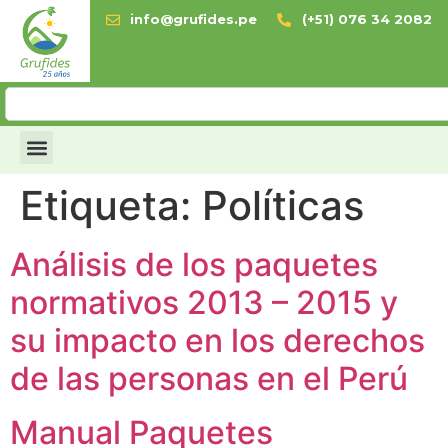
info@grufides.pe
(+51) 076 34 2082
Etiqueta:
Políticas
Análisis de los paquetes
normativos 2013 – 2015 y
su impacto en los derechos
de las personas en el Perú
Manual Paquetes