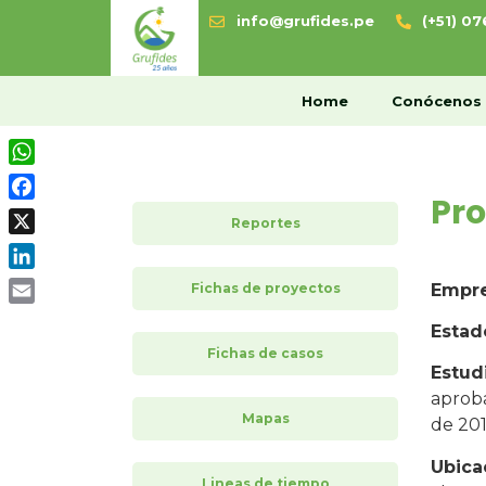
info@grufides.pe
(+51) 0
H
Home
Conócenos
WhatsApp
Pro
Facebook
Reportes
X
LinkedIn
Fichas de proyectos
Empr
Email
Estad
Fichas de casos
Estud
aprob
Mapas
de 201
Ubica
Lineas de tiempo