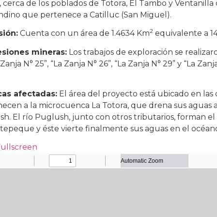
, cerca de los poblados de Totora, El Tambo y Ventanill
Andino que pertenece a Catilluc (San Miguel).
2
sión:
Cuenta con un área de 1.4634 Km
equivalente a 14
siones mineras:
Los trabajos de exploración se realizar
a Zanja N° 25”, “La Zanja N° 26”, “La Zanja N° 29” y “La Za
as afectadas:
El área del proyecto está ubicado en las
ecen a la microcuenca La Totora, que drena sus aguas al 
h. El río Puglush, junto con otros tributarios, forman el
epeque y éste vierte finalmente sus aguas en el océano
Fullscreen