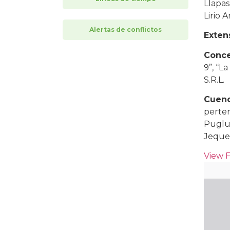
Llapas
Lirio 
Alertas de conflictos
Exten
Conce
9”, “L
S.R.L.
Cuenc
perten
Puglus
Jequet
View 