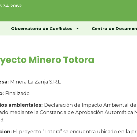
76 34 2082
ome
Conócenos
Observatorio de Conflictos
Observatorio de Conflictos
Centro de Documen
yecto Minero Totora
esa:
Minera La Zanja S.R.L.
o:
Finalizado
ios ambientales:
Declaración de Impacto Ambiental del
ado mediante la Constancia de Aprobación Automática
3.
ción:
El proyecto “Totora” se encuentra ubicado en la pro