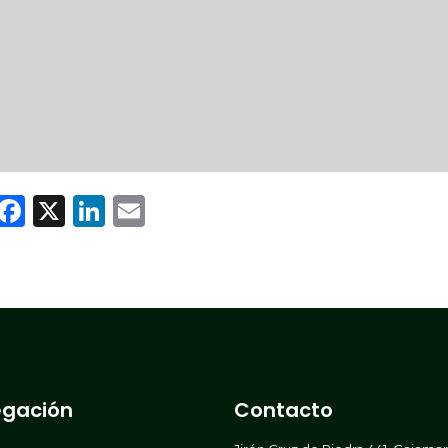
WhatsApp
Facebook
X
LinkedIn
Email
gación
Contacto