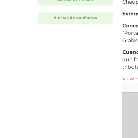
Chaup
Exten
Alertas de conflictos
Conce
“Porta
Grabie
Cuenc
que fo
tribut
View 