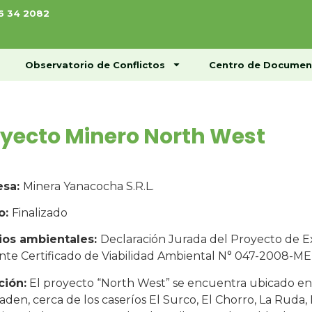
76 34 2082
ome
Conócenos
Observatorio de Conflictos
Observatorio de Conflictos
Centro de Documen
yecto Minero North West
esa:
Minera Yanacocha S.R.L.
o:
Finalizado
ios ambientales:
Declaración Jurada del Proyecto de 
nte Certificado de Viabilidad Ambiental N° 047-2008-M
ción:
El proyecto “North West” se encuentra ubicado en la
en, cerca de los caseríos El Surco, El Chorro, La Ruda, L