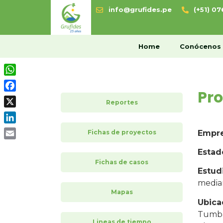
info@grufides.pe
(+51) 0
H
Home
Conócenos
WhatsApp
Pro
Facebook
Reportes
X
LinkedIn
Fichas de proyectos
Empr
Email
Estad
Fichas de casos
Estud
media
Mapas
Ubica
Tumbad
Lineas de tiempo