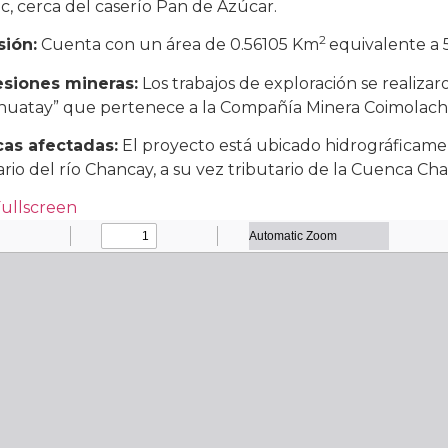
uc, cerca del caserío Pan de Azúcar.
2
sión:
Cuenta con un área de 0.56105 Km
equivalente a 5
siones mineras:
Los trabajos de exploración se realiza
huatay” que pertenece a la Compañía Minera Coimolache
as afectadas:
El proyecto está ubicado hidrográficam
ario del río Chancay, a su vez tributario de la Cuenca 
Fullscreen