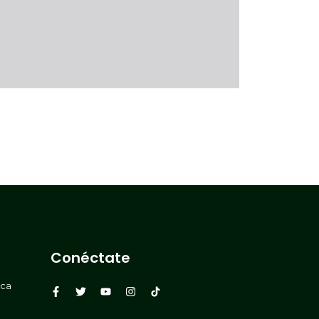
Conéctate
rca