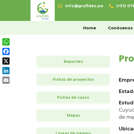
info@grufides.pe
(+51) 0
H
Home
Conócenos
WhatsApp
Pr
Facebook
Reportes
X
LinkedIn
Fichas de proyectos
Empr
Email
Estad
Fichas de casos
Estud
Cuyuc
Mapas
de may
Ubica
Lineas de tiempo