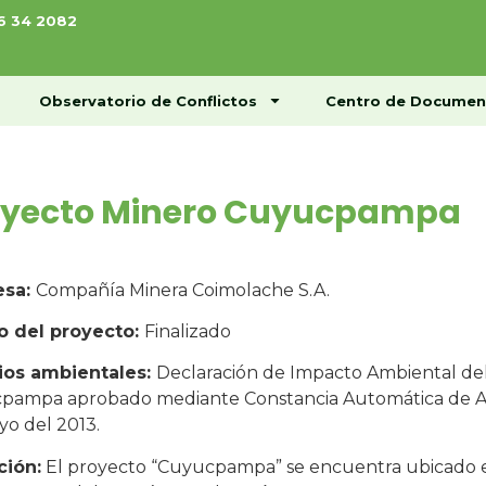
76 34 2082
ome
Conócenos
Observatorio de Conflictos
Observatorio de Conflictos
Centro de Documen
oyecto Minero Cuyucpampa
esa:
Compañía Minera Coimolache S.A.
o del proyecto:
Finalizado
ios ambientales:
Declaración de Impacto Ambiental de
pampa aprobado mediante Constancia Automática de 
o del 2013.
ción:
El proyecto “Cuyucpampa” se encuentra ubicado en 