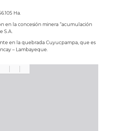
6.105 Ha.
ron en la concesión minera “acumulación
 S.A.
ente en la quebrada Cuyucpampa, que es
Chancay – Lambayeque.