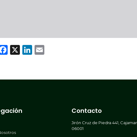
WhatsApp
Facebook
X
LinkedIn
Email
gación
Contacto
Jirón Cruz de Piedra 441, Cajama
06001
Nosotros