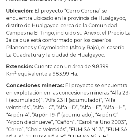
Ubicación:
El proyecto “Cerro Corona” se
encuentra ubicado en la provincia de Hualgayoc,
distrito de Hualgayoc, cerca de la Comunidad
Campesina El Tingo, incluido su Anexo, el Predio La
Jalca que está conformado por los caseríos
Pilancones y Coymolache (Alto y Bajo), el caserío
La Cuadratura y la ciudad de Hualgayoc.
Extensión:
Cuenta con un área de 9.8399
2
Km
equivalente a 983.99 Ha.
Concesiones mineras:
El proyecto se encuentra
en explotación en las concesiones mineras “Alfa 23-
I (acumulado)”, “Alfa 23 II (acumulado)”, “Alfa
veintitrés”, “Alfa – C”, “Alfa – D”, “Alfa – E”, “Alfa – H”,
“Arpón-A”, “Arpón 19-I” (acumulado), “Arpón C”,
“Arpón diecinueve”, “Cañón”, “Carolina Uno 2003”,
“Cerro”, “Chela Veintidós”, “FUMISA N° 3”, “FUMISA
N° 3-A”, “FUMISA N° 3-B”, “FUMISA N° 3-H”,