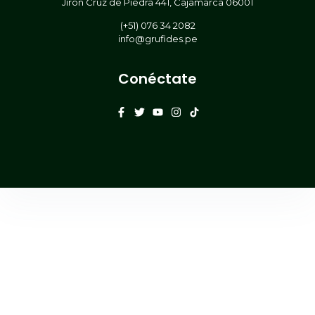
Jirón Cruz de Piedra 441, Cajamarca 06001
(+51) 076 34 2082
info@grufides.pe
Conéctate