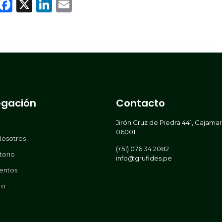
WhatsApp
Facebook
X
LinkedIn
Email
gación
Contacto
Jirón Cruz de Piedra 441, Cajama
06001
Nosotros
(+51) 076 34 2082
torio
info@grufides.pe
entos
to