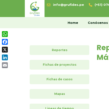
info@grufides.pe
(+51) 0
H
Home
Conócenos
WhatsApp
Rep
Facebook
Reportes
Má
X
LinkedIn
Fichas de proyectos
Email
Fichas de casos
Mapas
Lineas de tiempo