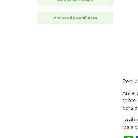
Alertas de conflictos
Repro
Ante l
sobre 
para e
La abo
iba a d