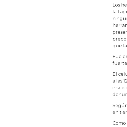
Los he
la Lag
ningun
herra
presen
prepot
que la
Fue e
fuerte
El cel
a las 
inspec
denun
Según 
en tie
Como s