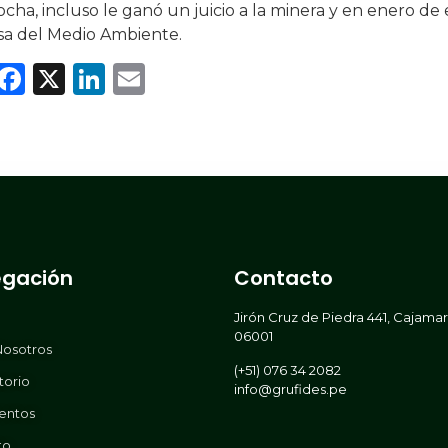
cha, incluso le ganó un juicio a la minera y en enero de 
sa del Medio Ambiente.
WhatsApp
Facebook
X
LinkedIn
Email
gación
Contacto
Jirón Cruz de Piedra 441, Cajama
06001
Nosotros
(+51) 076 34 2082
torio
info@grufides.pe
entos
to