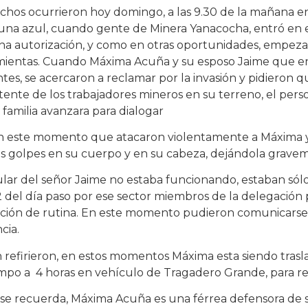
chos ocurrieron hoy domingo, a las 9.30 de la mañana e
una azul, cuando gente de Minera Yanacocha, entró en el
a autorización, y como en otras oportunidades, empezar
mientas. Cuando Máxima Acuña y su esposo Jaime que 
tes, se acercaron a reclamar por la invasión y pidieron q
ente de los trabajadores mineros en su terreno, el pers
 familia avanzara para dialogar
n este momento que atacaron violentamente a Máxima y
s golpes en su cuerpo y en su cabeza, dejándola gravem
ular del señor Jaime no estaba funcionando, estaban sólo
12 del día paso por ese sector miembros de la delegació
ción de rutina. En este momento pudieron comunicarse c
cia.
refirieron, en estos momentos Máxima esta siendo trasla
mpo a 4 horas en vehículo de Tragadero Grande, para re
e recuerda, Máxima Acuña es una férrea defensora de s