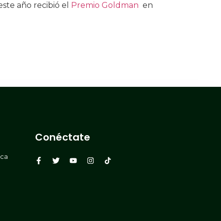
este año recibió el
Premio Goldman
en
Conéctate
rca