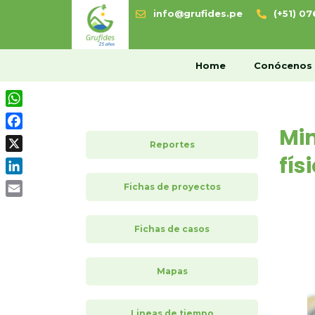
info@grufides.pe
(+51) 0
H
Home
Conócenos
WhatsApp
Min
Facebook
Reportes
fí
X
LinkedIn
Fichas de proyectos
Email
Fichas de casos
Mapas
Lineas de tiempo