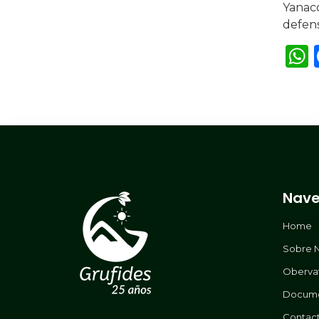
Yanaco
defen
Nave
Home
Sobre 
Oberva
Docum
Contac