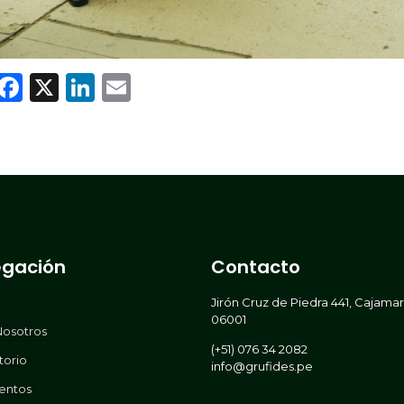
WhatsApp
Facebook
X
LinkedIn
Email
gación
Contacto
Jirón Cruz de Piedra 441, Cajama
06001
Nosotros
(+51) 076 34 2082
torio
info@grufides.pe
entos