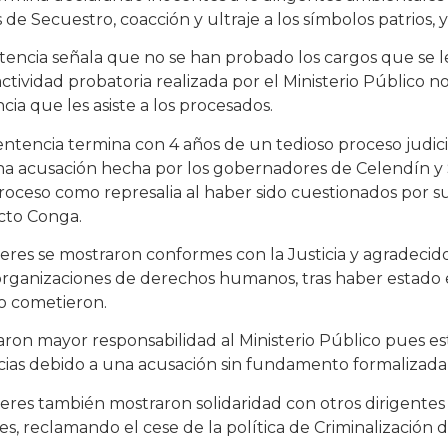
s de Secuestro, coacción y ultraje a los símbolos patrios,
tencia señala que no se han probado los cargos que se l
actividad probatoria realizada por el Ministerio Público 
cia que les asiste a los procesados.
entencia termina con 4 años de un tedioso proceso judic
na acusación hecha por los gobernadores de Celendín y 
roceso como represalia al haber sido cuestionados por su
cto Conga.
deres se mostraron conformes con la Justicia y agradeci
organizaciones de derechos humanos, tras haber estado en 
o cometieron.
taron mayor responsabilidad al Ministerio Público pues e
cias debido a una acusación sin fundamento formalizada p
deres también mostraron solidaridad con otros dirigente
res, reclamando el cese de la política de Criminalización d