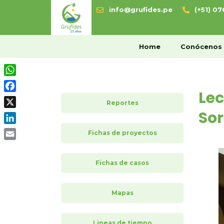
info@grufides.pe
(+51) 0
H
Home
Conócenos
WhatsApp
Lec
Facebook
Reportes
Sor
X
LinkedIn
Fichas de proyectos
Email
Fichas de casos
Mapas
Lineas de tiempo