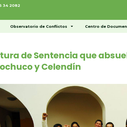
76 34 2082
ome
Conócenos
Observatorio de Conflictos
Observatorio de Conflictos
Centro de Documen
tura de Sentencia que absuel
ochuco y Celendín