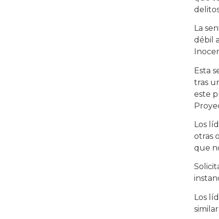
delito
La sen
débil 
Inocen
Esta s
tras u
este p
Proye
Los lí
otras 
que n
Solici
instan
Los lí
simila