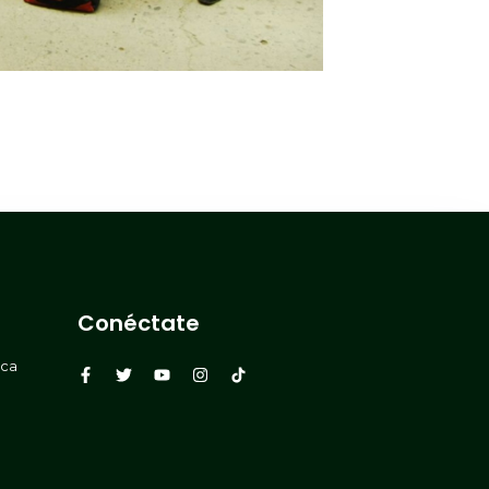
Conéctate
rca