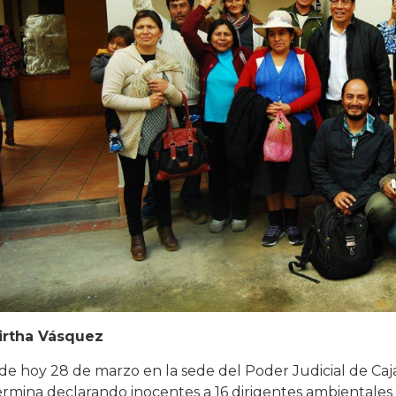
irtha Vásquez
 de hoy 28 de marzo en la sede del Poder Judicial de Caj
rmina declarando inocentes a 16 dirigentes ambientale