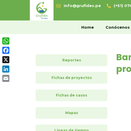
info@grufides.pe
(+51) 0
H
Home
Conócenos
WhatsApp
Ba
Facebook
Reportes
pr
X
LinkedIn
Fichas de proyectos
Email
Fichas de casos
Mapas
Lineas de tiempo