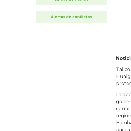
Alertas de conflictos
Notic
Tal co
Hualga
protes
La dec
gobier
cerrar
región
Bambam
para l