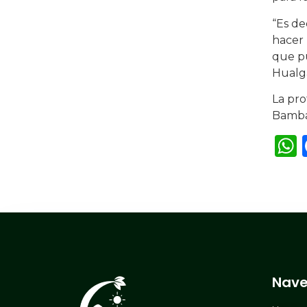
“Es de
hacer 
que pu
Hualga
La pro
Bambam
Nave