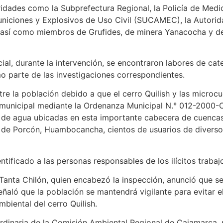
oridades como la Subprefectura Regional, la Policía de Med
uniciones y Explosivos de Uso Civil (SUCAMEC), la Autori
, así como miembros de Grufides, de minera Yanacocha y de
ial, durante la intervención, se encontraron labores de c
o parte de las investigaciones correspondientes.
e la población debido a que el cerro Quilish y las microcu
municipal mediante la Ordenanza Municipal N.° 012-2000-
s de agua ubicadas en esta importante cabecera de cuenca
 de Porcón, Huambocancha, cientos de usuarios de diversos
tificado a las personas responsables de los ilícitos traba
l Tanta Chilón, quien encabezó la inspección, anunció que 
eñaló que la población se mantendrá vigilante para evitar 
mbiental del cerro Quilish.
a Ordinaria de la Comisión Ambiental Regional de Cajamarca