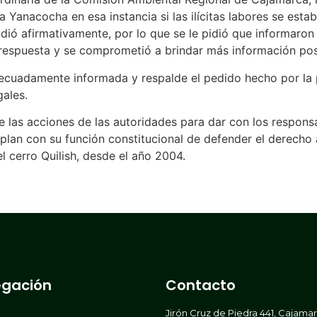
 Yanacocha en esa instancia si las ilícitas labores se esta
dió afirmativamente, por lo que se le pidió que informaro
ar respuesta y se comprometió a brindar más información po
decuadamente informada y respalde el pedido hecho por la p
gales.
as acciones de las autoridades para dar con los responsabl
lan con su función constitucional de defender el derecho a
l cerro Quilish, desde el año 2004.
gación
Contacto
Jirón Cruz de Piedra 441, Cajama