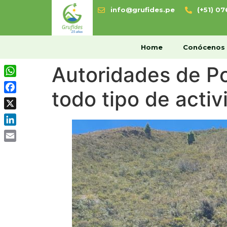
info@grufides.pe
(+51) 0
H
Home
Conócenos
Autoridades de Po
WhatsApp
todo tipo de activ
Facebook
X
LinkedIn
Email