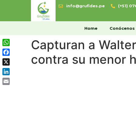
info@grufides.pe
(+51) 0
H
Home
Conócenos
Capturan a Walter
WhatsApp
contra su menor h
Facebook
X
LinkedIn
Email