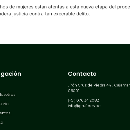
hos de mujeres están atentas a esta nueva etapa del proce
era justicia contra tan execrable delito.
gación
Contacto
Jirón Cruz de Piedra 441, Cajama
06001
Nosotros
(+51) 076 34 2082
torio
info@grufides.pe
entos
to