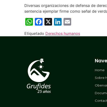
Diversas organizaciones de defensa de derec
sentencia ejemplar firme como señal de verdad
WhatsApp
Facebook
X
LinkedIn
Email
Etiquetado
Derechos humanos
Nave
Home
Sobre 
Oberva
Docum
Contac