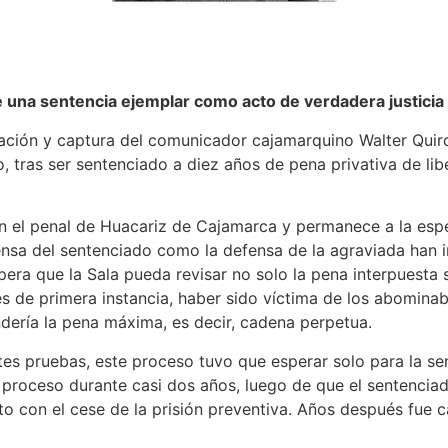
e una sentencia ejemplar como acto de verdadera justicia
bicación y captura del comunicador cajamarquino Walter Qui
o, tras ser sentenciado a diez años de pena privativa de li
n el penal de Huacariz de Cajamarca y permanece a la esp
ensa del sentenciado como la defensa de la agraviada han i
pera que la Sala pueda revisar no solo la pena interpuesta s
ces de primera instancia, haber sido víctima de los abomin
ndería la pena máxima, es decir, cadena perpetua.
es pruebas, este proceso tuvo que esperar solo para la se
l proceso durante casi dos años, luego de que el sentencia
to con el cese de la prisión preventiva. Años después fue c