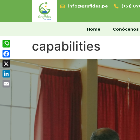
info@grufides.pe
(+51) 0
H
Home
Conócenos
capabilities
WhatsApp
Facebook
X
LinkedIn
Email