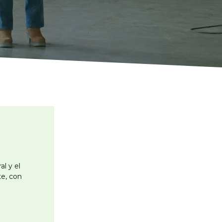
al y el
e, con