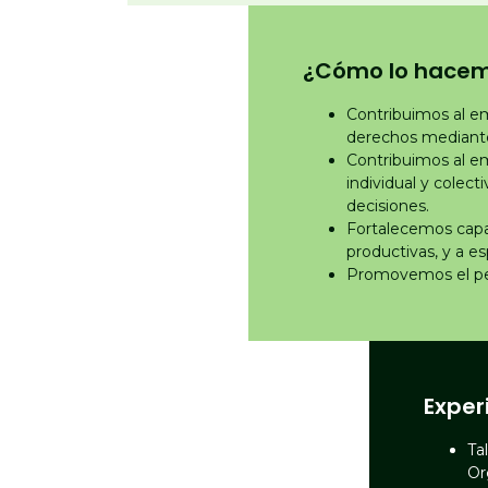
¿Cómo lo hace
Contribuimos al em
derechos mediante
Contribuimos al e
individual y colect
decisiones.
Fortalecemos capa
productivas, y a 
Promovemos el per
Exper
Ta
Or