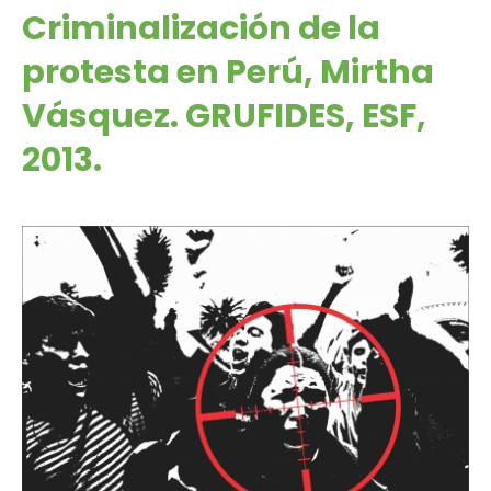
Criminalización de la
protesta en Perú, Mirtha
Vásquez. GRUFIDES, ESF,
2013.