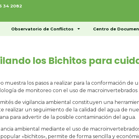
76 34 2082
ome
Conócenos
Observatorio de Conflictos
Observatorio de Conflictos
Centro de Documen
ilando los Bichitos para cuid
eo muestra los pasos a realizar para la conformación de u
logía de monitoreo con el uso de macroinvertebrados b
mités de vigilancia ambiental constituyen una herramie
e realizar un seguimiento de la calidad del agua de nues
na para advertir de la posible contaminación del agua.
ilancia ambiental mediante el uso de macroinvertebrad
popular «bichitos», permite de forma sencilla y económica,