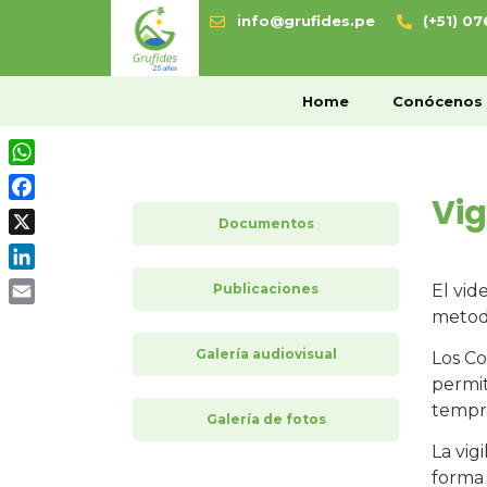
info@grufides.pe
(+51) 0
H
Home
Conócenos
WhatsApp
Vig
Facebook
Documentos
X
LinkedIn
Publicaciones
El vid
metodo
Email
Galería audiovisual
Los Co
permit
tempra
Galería de fotos
La vig
forma 