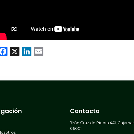
WhatsApp
Facebook
X
LinkedIn
Email
gación
Contacto
Jirón Cruz de Piedra 441, Cajama
06001
Nosotros