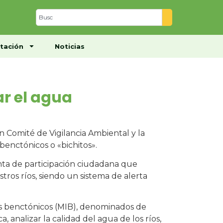
Centro de Documentación
Noticias
tación
Noticias
ar el agua
n Comité de Vigilancia Ambiental y la
enctónicos o «bichitos».
nta de participación ciudadana que
tros ríos, siendo un sistema de alerta
os benctónicos (MIB), denominados de
 analizar la calidad del agua de los ríos,