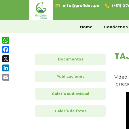
info@grufides.pe
(+51) 0
H
Home
Conócenos
WhatsApp
TAJ
Facebook
Documentos
X
LinkedIn
Publicaciones
Video 
Ignaci
Email
Galería audiovisual
Galería de fotos