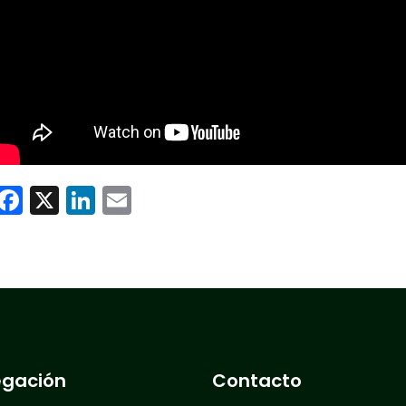
WhatsApp
Facebook
X
LinkedIn
Email
gación
Contacto