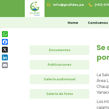
info@grufides.pe
(+51) 0
H
Home
Conócenos
WhatsApp
Se 
Facebook
Documentos
por
X
LinkedIn
Publicaciones
Email
La Sal
Galería audiovisual
Área L
Chaupe
Yanac
Galería de fotos
Los in
cajama