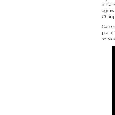
instan
agrav
Chaup
Con es
psicol
servic