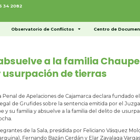
76 34 2082
ome
Conócenos
Observatorio de Conflictos
Observatorio de Conflictos
Centro de Documen
absuelve a la familia Chaupe
 usurpación de tierras
a Penal de Apelaciones de Cajamarca declara fundado el
egal de Grufides sobre la sentencia emitida por el Ju
 y su familia y absuelve a la familia del delito de usur
ocha.
tegrantes de la Sala, presidida por Feliciano Vásquez Mol
rquina), Fernando Bazán Cerdán y Elar Zavalaga Vargas 