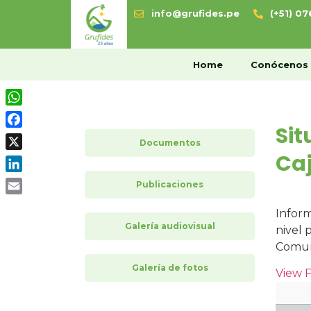
info@grufides.pe
(+51) 0
H
Home
Conócenos
WhatsApp
Sit
Facebook
Documentos
Caj
X
LinkedIn
Publicaciones
Email
Inform
Galería audiovisual
nivel 
Comuni
Galería de fotos
View 