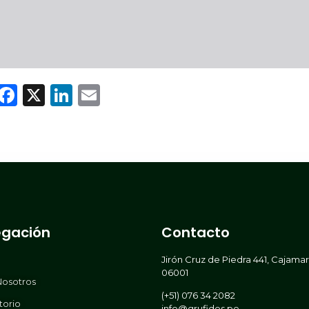
WhatsApp
Facebook
X
LinkedIn
Email
gación
Contacto
Jirón Cruz de Piedra 441, Cajama
06001
Nosotros
(+51) 076 34 2082
torio
info@grufides.pe