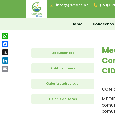
info@grufides.pe
(+51) 0
H
Home
Conócenos
WhatsApp
Med
Facebook
Documentos
Co
X
LinkedIn
CID
Publicaciones
Email
Galería audiovisual
COMI
MEDIDA
Galería de fotos
comuni
comuni