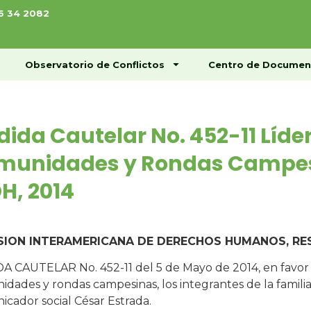
76 34 2082
ome
Conócenos
Observatorio de Conflictos
Observatorio de Conflictos
Centro de Documen
ida Cautelar No. 452-11 Líde
munidades y Rondas Campes
H, 2014
SION INTERAMERICANA DE DERECHOS HUMANOS, RE
 CAUTELAR No. 452-11 del 5 de Mayo de 2014, en favor de
dades y rondas campesinas, los integrantes de la familia
cador social César Estrada.