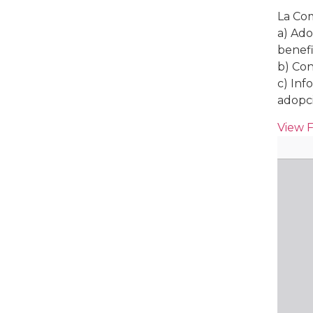
La Com
a) Ado
benefi
b) Con
c) Inf
adopci
View 