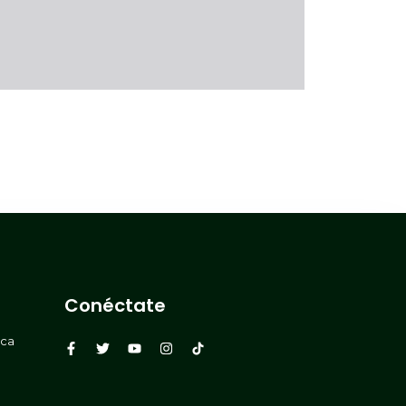
Conéctate
rca