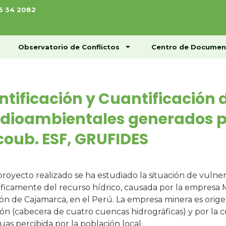
76 34 2082
ome
Conócenos
Observatorio de Conflictos
Observatorio de Conflictos
Centro de Documen
ntificación y Cuantificación
ioambientales generados po
oub. ESF, GRUFIDES
proyecto realizado se ha estudiado la situación de vulne
ficamente del recurso hídrico, causada por la empresa 
ión de Cajamarca, en el Perú. La empresa minera es origen
ión (cabecera de cuatro cuencas hidrográficas) y por la 
uas percibida por la población local.