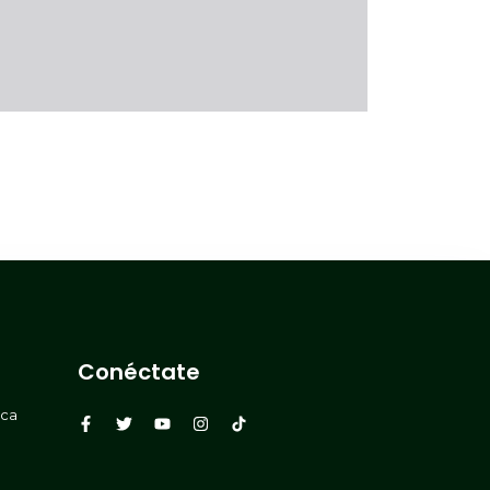
Conéctate
rca