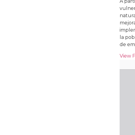
A part
vulner
natura
mejora
implem
la pob
de eme
View 