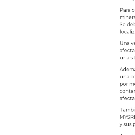
Para c
minera
Se deb
locali
Una ve
afecta
una si
Además
una co
por me
contam
afecta
Tambié
MYSRL 
y sus 