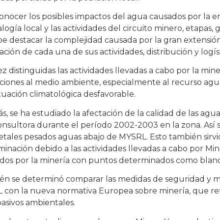
onocer los posibles impactos del agua causados por la em
logía local y las actividades del circuito minero, etapas, 
e destacar la complejidad causada por la gran extensión
zación de cada una de sus actividades, distribución y logíst
z distinguidas las actividades llevadas a cabo por la mine
ciones al medio ambiente, especialmente al recurso agua,
tuación climatológica desfavorable.
, se ha estudiado la afectación de la calidad de las agu
nsultora durante el período 2002-2003 en la zona. Así
tales pesados aguas abajo de MYSRL. Esto también sirvió
inación debido a las actividades llevadas a cabo por Mi
dos por la minería con puntos determinados como blanc
n se determinó comparar las medidas de seguridad y mi
con la nueva normativa Europea sobre minería, que refl
pasivos ambientales.