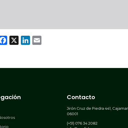
WhatsApp
Facebook
X
LinkedIn
Email
gación
Contacto
Jirón Cruz de Piedra 441, Cajama
06001
Nosotros
(+51) 076 34 2082
torio