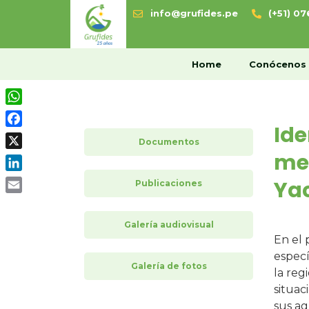
info@grufides.pe
(+51) 0
H
Home
Conócenos
WhatsApp
Ide
Facebook
Documentos
med
X
LinkedIn
Yac
Publicaciones
Email
Galería audiovisual
En el 
especí
Galería de fotos
la reg
situac
sus ag