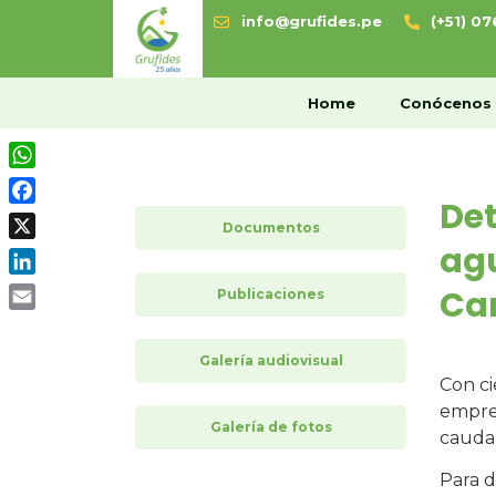
info@grufides.pe
(+51) 0
H
Home
Conócenos
WhatsApp
Det
Facebook
Documentos
agu
X
LinkedIn
Ca
Publicaciones
Email
Galería audiovisual
Con ci
empres
Galería de fotos
caudal
Para d