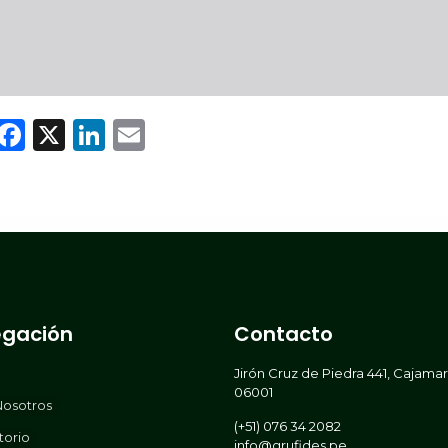
WhatsApp
Facebook
X
LinkedIn
Email
gación
Contacto
Jirón Cruz de Piedra 441, Cajama
06001
Nosotros
(+51) 076 34 2082
torio
info@grufides.pe