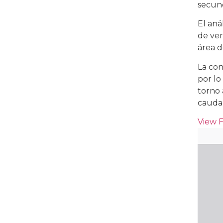
secund
El aná
de ver
área d
La con
por lo
torno 
caudal
View 