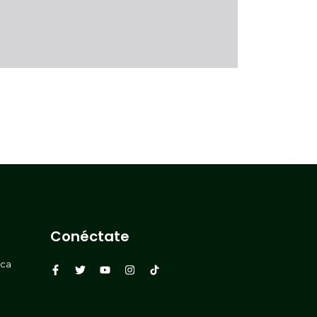
Conéctate
rca